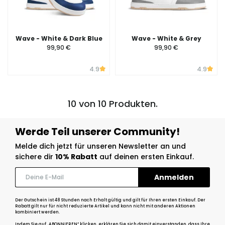
Wave - White & Dark Blue
Wave - White & Grey
99,90 €
99,90 €
4.9
4.9
10 von 10 Produkten.
Werde Teil unserer Community!
Melde dich jetzt für unseren Newsletter an und
sichere dir
10% Rabatt
auf deinen ersten Einkauf.
Der Gutschein ist 48 Stunden nach Erhalt gültig und gilt für Ihren ersten Einkauf. Der
Rabatt gilt nur für nicht reduzierte Artikel und kann nicht mit anderen Aktionen
kombiniert werden.
Indem Sie auf „ABONNIEREN“ klicken, erklären Sie sich damit einverstanden, dass Ihre