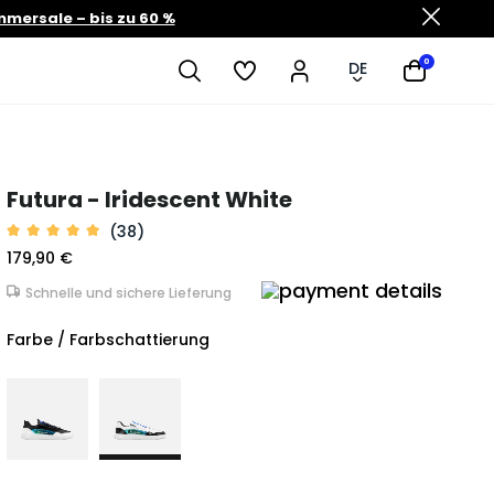
mersale – bis zu 60 %
0
DE
Futura - Iridescent White
(38)
179,90 €
Schnelle und sichere Lieferung
Farbe / Farbschattierung