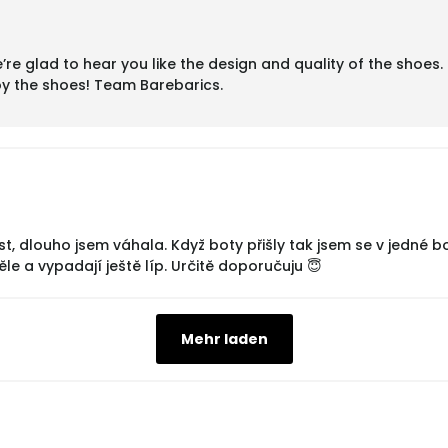
e glad to hear you like the design and quality of the shoes. The
joy the shoes! Team Barebarics.
t, dlouho jsem váhala. Když boty přišly tak jsem se v jedné bo
e a vypadají ještě líp. Určitě doporučuju 😇
Mehr laden