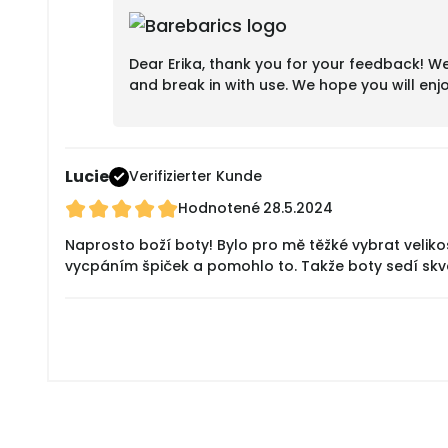
Dear Erika, thank you for your feedback! We’r
and break in with use. We hope you will en
Lucie
Verifizierter Kunde
Hodnotené
28.5.2024
Naprosto boží boty! Bylo pro mě těžké vybrat velikos
vycpáním špiček a pomohlo to. Takže boty sedí skvěl