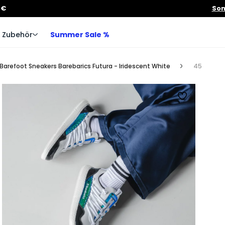
 €
Som
Zubehör
Summer Sale %
Barefoot Sneakers Barebarics Futura - Iridescent White
45