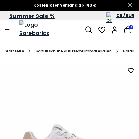
Kostenloser Versand ab 140 €
Summer Sale %
DE / EUR
Sommersale – bis zu 60 %
0
Startseite
Barfußschuhe aus Premiummaterialien
Barfußs