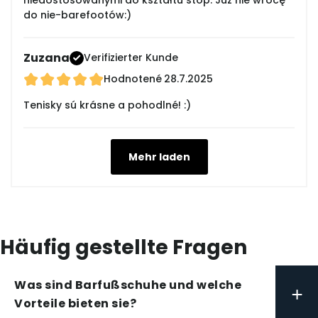
niedostosowanymi do kształtu stóp. Już nie wrócę
do nie-barefootów:)
Zuzana
Verifizierter Kunde
Hodnotené
28.7.2025
Tenisky sú krásne a pohodlné! :)
Mehr laden
Häufig gestellte Fragen
Was sind Barfußschuhe und welche
+
Vorteile bieten sie?