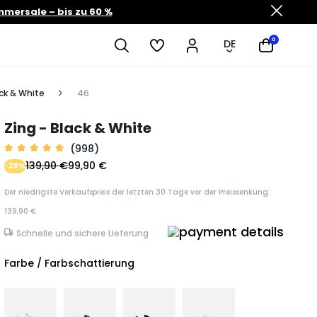
mersale – bis zu 60 %
0
DE
ck & White
46
Zing - Black & White
(998)
139,90 €
99,90 €
-29%
Der niedrigste Verkaufspreis der letzten 30 Tage vor der Preissenkung:
139,90 €
Schnelle und sichere Lieferung
Farbe / Farbschattierung