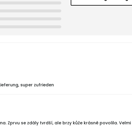
ieferung, super zufrieden
. Zprvu se zdály tvrdší, ale brzy kůže krásně povolila. Velm