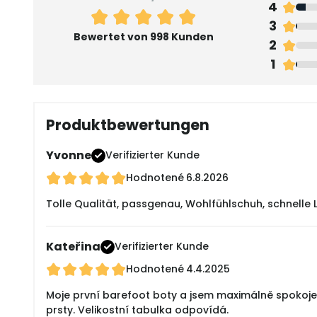
4
3
Bewertet von 998 Kunden
2
1
Produktbewertungen
Yvonne
Verifizierter Kunde
Hodnotené
6.8.2026
Tolle Qualität, passgenau, Wohlfühlschuh, schnelle L
Kateřina
Verifizierter Kunde
Hodnotené
4.4.2025
Moje první barefoot boty a jsem maximálně spokojena
prsty. Velikostní tabulka odpovídá.