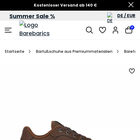
Kostenloser Versand ab 140 €
Summer Sale %
DE / EUR
Sommersale – bis zu 60 %
0
Startseite
Barfußschuhe aus Premiummaterialien
Barefoot