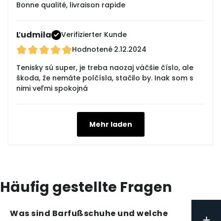
Bonne qualité, livraison rapide
Ľudmila
Verifizierter Kunde
Hodnotené
2.12.2024
Tenisky sú super, je treba naozaj väčšie číslo, ale
škoda, že nemáte polčísla, stačilo by. Inak som s
nimi veľmi spokojná
Mehr laden
Häufig gestellte Fragen
Was sind Barfußschuhe und welche
+