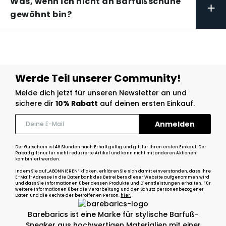
Was, wenn ich nicht an Barfußschuhe
+
gewöhnt bin?
Werde Teil unserer Community!
Melde dich jetzt für unseren Newsletter an und
sichere dir
10% Rabatt
auf deinen ersten Einkauf.
Der Gutschein ist 48 Stunden nach Erhalt gültig und gilt für Ihren ersten Einkauf. Der
Rabatt gilt nur für nicht reduzierte Artikel und kann nicht mit anderen Aktionen
kombiniert werden.
Indem Sie auf „ABONNIEREN“ klicken, erklären Sie sich damit einverstanden, dass Ihre
E-Mail-Adresse in die Datenbank des Betreibers dieser Website aufgenommen wird
und dass Sie Informationen über dessen Produkte und Dienstleistungen erhalten. Für
weitere Informationen über die Verarbeitung und den Schutz personenbezogener
Daten und die Rechte der betroffenen Person,
hier.
Barebarics ist eine Marke für stylische Barfuß-
Sneaker aus hochwertigen Materialien mit einer