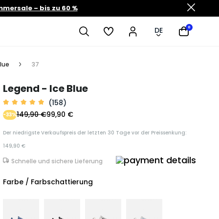
mersale – bis zu 60 %
0
DE
lue
37
Legend - Ice Blue
(158)
149,90 €
99,90 €
-33%
Der niedrigste Verkaufspreis der letzten 30 Tage vor der Preissenkung:
149,90 €
Schnelle und sichere Lieferung
Farbe / Farbschattierung