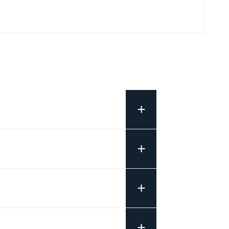
+
+
+
+