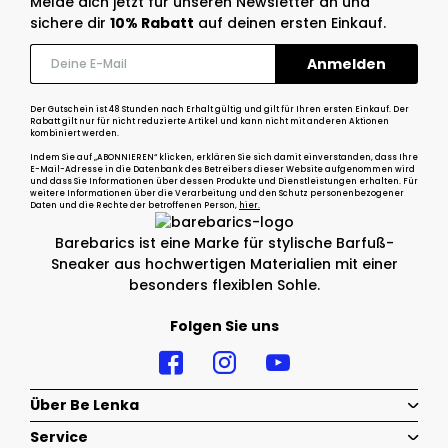
Melde dich jetzt für unseren Newsletter an und
sichere dir
10% Rabatt
auf deinen ersten Einkauf.
Der Gutschein ist 48 Stunden nach Erhalt gültig und gilt für Ihren ersten Einkauf. Der
Rabatt gilt nur für nicht reduzierte Artikel und kann nicht mit anderen Aktionen
kombiniert werden.
Indem Sie auf „ABONNIEREN“ klicken, erklären Sie sich damit einverstanden, dass Ihre
E-Mail-Adresse in die Datenbank des Betreibers dieser Website aufgenommen wird
und dass Sie Informationen über dessen Produkte und Dienstleistungen erhalten. Für
weitere Informationen über die Verarbeitung und den Schutz personenbezogener
Daten und die Rechte der betroffenen Person,
hier.
Barebarics ist eine Marke für stylische Barfuß-
Sneaker aus hochwertigen Materialien mit einer
besonders flexiblen Sohle.
Folgen Sie uns
Über Be Lenka
Service