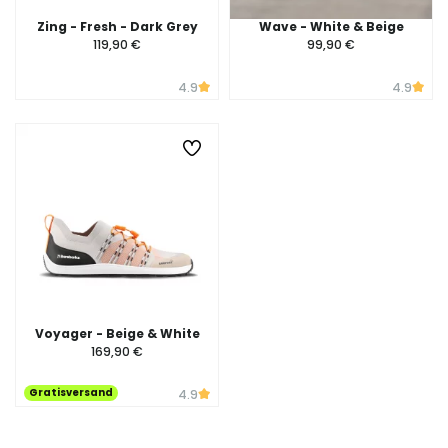
Zing - Fresh - Dark Grey
Wave - White & Beige
119,90 €
99,90 €
4.9
4.9
Voyager - Beige & White
169,90 €
Gratisversand
4.9