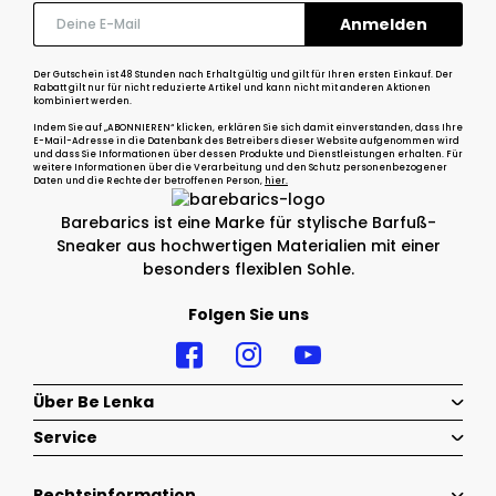
Der Gutschein ist 48 Stunden nach Erhalt gültig und gilt für Ihren ersten Einkauf. Der
Rabatt gilt nur für nicht reduzierte Artikel und kann nicht mit anderen Aktionen
kombiniert werden.
Indem Sie auf „ABONNIEREN“ klicken, erklären Sie sich damit einverstanden, dass Ihre
E-Mail-Adresse in die Datenbank des Betreibers dieser Website aufgenommen wird
und dass Sie Informationen über dessen Produkte und Dienstleistungen erhalten. Für
weitere Informationen über die Verarbeitung und den Schutz personenbezogener
Daten und die Rechte der betroffenen Person,
hier.
Barebarics ist eine Marke für stylische Barfuß-
Sneaker aus hochwertigen Materialien mit einer
besonders flexiblen Sohle.
Folgen Sie uns
Über Be Lenka
Service
Rechtsinformation