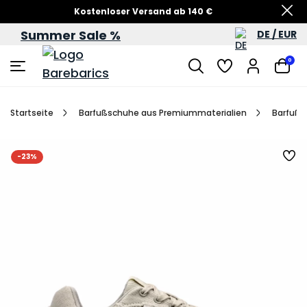
Kostenloser Versand ab 140 €
Summer Sale %
DE / EUR
Sommersale – bis zu 60 %
0
Startseite
Barfußschuhe aus Premiummaterialien
Barfußs
-23%