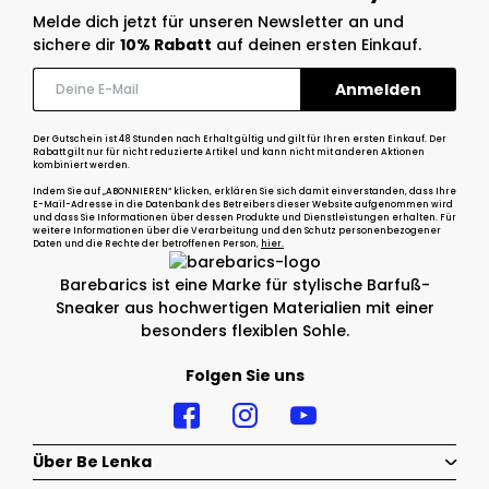
Melde dich jetzt für unseren Newsletter an und
sichere dir
10% Rabatt
auf deinen ersten Einkauf.
Der Gutschein ist 48 Stunden nach Erhalt gültig und gilt für Ihren ersten Einkauf. Der
Rabatt gilt nur für nicht reduzierte Artikel und kann nicht mit anderen Aktionen
kombiniert werden.
Indem Sie auf „ABONNIEREN“ klicken, erklären Sie sich damit einverstanden, dass Ihre
E-Mail-Adresse in die Datenbank des Betreibers dieser Website aufgenommen wird
und dass Sie Informationen über dessen Produkte und Dienstleistungen erhalten. Für
weitere Informationen über die Verarbeitung und den Schutz personenbezogener
Daten und die Rechte der betroffenen Person,
hier.
Barebarics ist eine Marke für stylische Barfuß-
Sneaker aus hochwertigen Materialien mit einer
besonders flexiblen Sohle.
Folgen Sie uns
Über Be Lenka