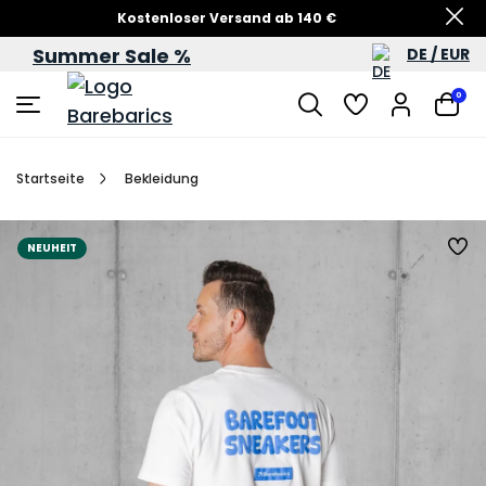
Kostenloser Versand ab 140 €
Summer Sale %
DE / EUR
Sommersale – bis zu 60 %
0
Startseite
Bekleidung
NEUHEIT