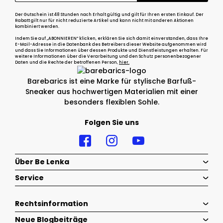
Der Gutschein ist 48 Stunden nach Erhalt gültig und gilt für Ihren ersten Einkauf. Der
Rabatt gilt nur für nicht reduzierte Artikel und kann nicht mit anderen Aktionen
kombiniert werden.
Indem Sie auf „ABONNIEREN“ klicken, erklären Sie sich damit einverstanden, dass Ihre
E-Mail-Adresse in die Datenbank des Betreibers dieser Website aufgenommen wird
und dass Sie Informationen über dessen Produkte und Dienstleistungen erhalten. Für
weitere Informationen über die Verarbeitung und den Schutz personenbezogener
Daten und die Rechte der betroffenen Person,
hier.
Barebarics ist eine Marke für stylische Barfuß-
Sneaker aus hochwertigen Materialien mit einer
besonders flexiblen Sohle.
Folgen Sie uns
Über Be Lenka
Service
Rechtsinformation
Neue Blogbeiträge